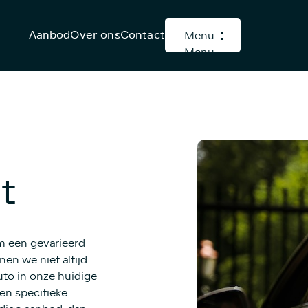
Aanbod
Over ons
Contact
Menu
Menu
t
om een gevarieerd
en we niet altijd
uto in onze huidige
en specifieke