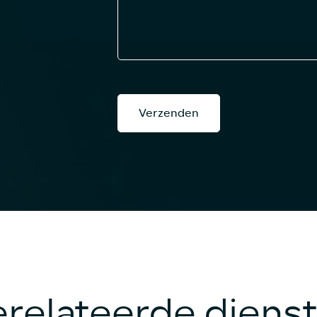
Verzenden
relateerde diens