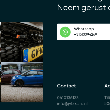
Neem gerust c
Whatsapp
+31613394269
Contact
Ad
0610136133
Ti
info@jvb-cars.nl
50