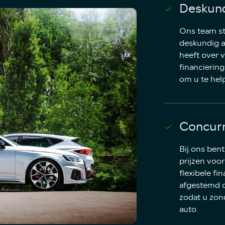
Deskund
Ons team sta
deskundig a
heeft over 
financiering
om u te help
Concurr
Bij ons bent
prijzen voo
flexibele fi
afgestemd o
zodat u zon
auto.