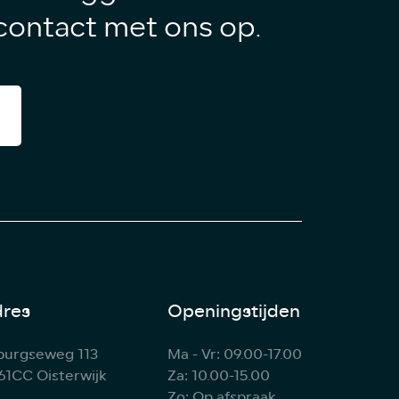
ontact met ons op.
res
Openingstijden
lburgseweg 113
Ma - Vr: 09.00-17.00
61CC Oisterwijk
Za: 10.00-15.00
Zo: Op afspraak