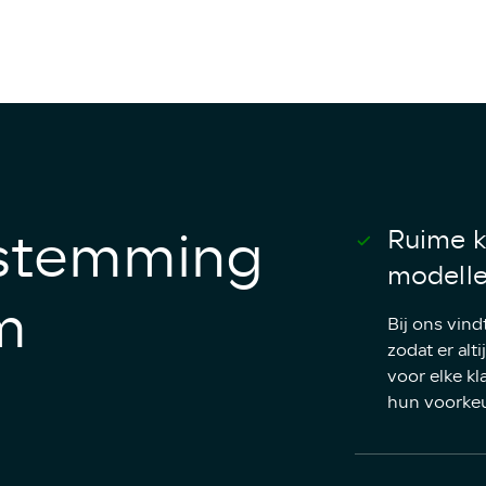
stemming
Ruime k
modell
m
Bij ons vind
zodat er alt
voor elke kl
hun voorkeu