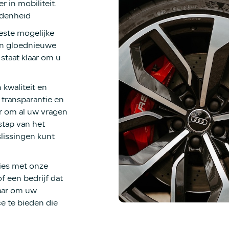
 in mobiliteit.
redenheid
este mogelijke
en gloednieuwe
staat klaar om u
 kwaliteit en
 transparantie en
ar om al uw vragen
stap van het
lissingen kunt
ies met onze
f een bedrijf dat
aar om uw
e te bieden die