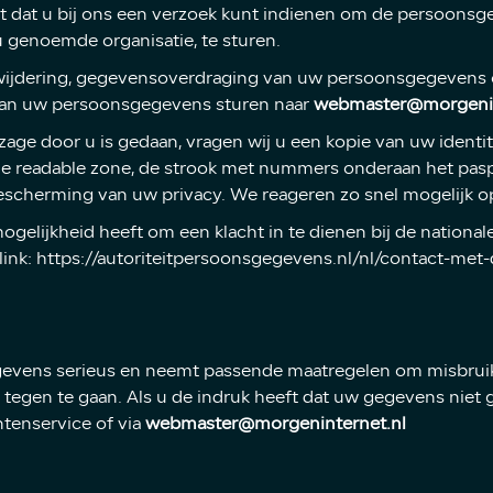
 dat u bij ons een verzoek kunt indienen om de persoonsge
 genoemde organisatie, te sturen.
erwijdering, gegevensoverdraging van uw persoonsgegevens o
van uw persoonsgegevens sturen naar
webmaster@morgenin
nzage door u is gedaan, vragen wij u een kopie van uw identi
ne readable zone, de strook met nummers onderaan het pa
escherming van uw privacy. We reageren zo snel mogelijk o
ogelijkheid heeft om een klacht in te dienen bij de national
ink: https://autoriteitpersoonsgegevens.nl/nl/contact-met
vens serieus en neemt passende maatregelen om misbruik
gen te gaan. Als u de indruk heeft dat uw gegevens niet go
tenservice of via
webmaster@morgeninternet.nl