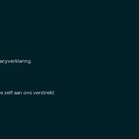
Home
Aanbod
cyverklaring.
Diensten
Over ons
Verkocht
zelf aan ons verstrekt.
Contact