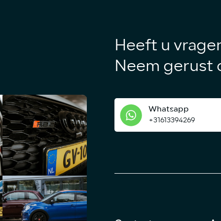
Heeft u vrage
Neem gerust c
Whatsapp
+31613394269