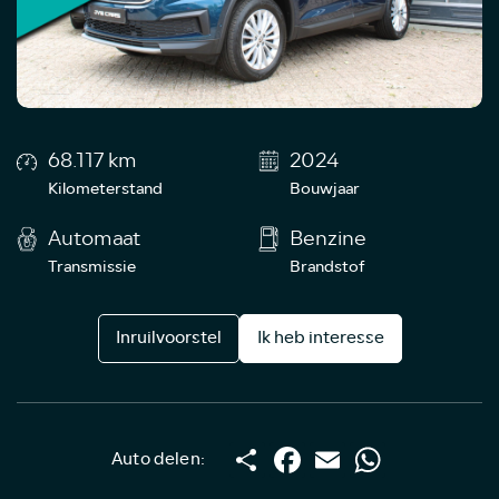
68.117 km
2024
Kilometerstand
Bouwjaar
Automaat
Benzine
Transmissie
Brandstof
Inruilvoorstel
Ik heb interesse
Deel
Facebook
Email
WhatsApp
Auto delen: