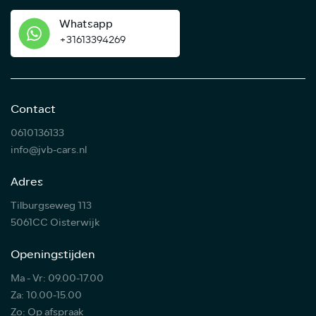
Whatsapp
+31613394269
Contact
0610136133
info@jvb-cars.nl
Adres
Tilburgseweg 113
5061CC Oisterwijk
Openingstijden
Ma - Vr: 09.00-17.00
Za: 10.00-15.00
Zo: Op afspraak