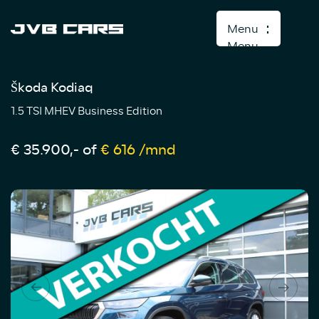
Menu
Menu
Škoda Kodiaq
Home
1.5 TSI MHEV Business Edition
Aanbod
Diensten
€ 35.900,-
of
€ 616 /mnd
Over ons
Verkocht
Contact