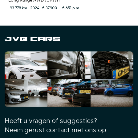
Long Range AWD 75 kWh
93.778 km
2024
€ 37.900,-
€ 651 p.m.
Heeft u vragen of suggesties?
Neem gerust contact met ons op.