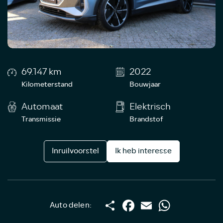
69.147 km
2022
Kilometerstand
Bouwjaar
Automaat
Elektrisch
Transmissie
Brandstof
Inruilvoorstel
Ik heb interesse
Deel
Facebook
Email
WhatsApp
Auto delen: