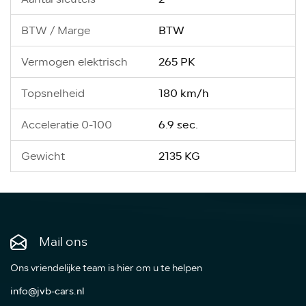
BTW
BTW / Marge
265 PK
Vermogen elektrisch
180 km/h
Topsnelheid
6.9 sec.
Acceleratie 0-100
2135 KG
Gewicht
Mail ons
Ons vriendelijke team is hier om u te helpen
info@jvb-cars.nl