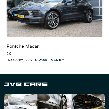
Porsche Macan
2.0
175.500 km
2019
€ 42.900,-
€ 737 p.m.