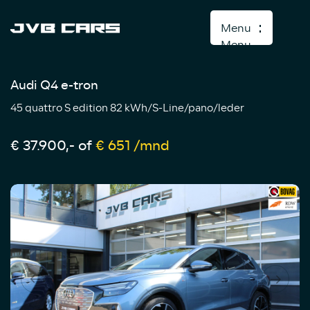
Menu
Menu
Audi Q4 e-tron
Home
45 quattro S edition 82 kWh/S-Line/pano/leder
Aanbod
Diensten
€ 37.900,-
of
€ 651 /mnd
Over ons
Verkocht
Contact